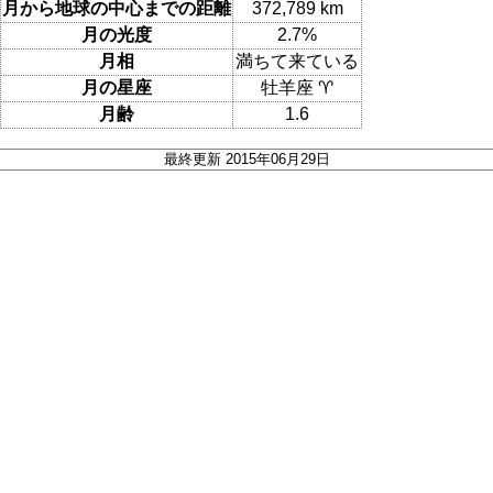
月から地球の中心までの距離
372,789 km
月の光度
2.7%
月相
満ちて来ている
月の星座
牡羊座 ♈
月齢
1.6
最終更新 2015年06月29日