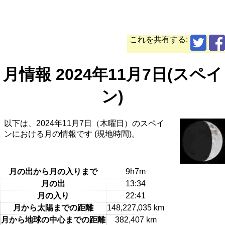
これを共有する:
月情報 2024年11月7日(スペイ
ン)
以下は、2024年11月7日（木曜日）のスペイ
ンにおける月の情報です (現地時間)。
月の出から月の入りまで
9h7m
月の出
13:34
月の入り
22:41
月から太陽までの距離
148,227,035 km
月から地球の中心までの距離
382,407 km