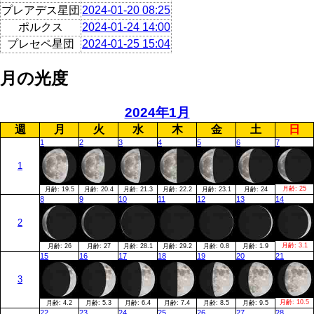
プレアデス星団
2024-01-20 08:25
ポルクス
2024-01-24 14:00
プレセペ星団
2024-01-25 15:04
月の光度
2024年1月
週
月
火
水
木
金
土
日
1
2
3
4
5
6
7
1
月齢:
25
月齢:
19.5
月齢:
20.4
月齢:
21.3
月齢:
22.2
月齢:
23.1
月齢:
24
8
9
10
11
12
13
14
2
月齢:
3.1
月齢:
26
月齢:
27
月齢:
28.1
月齢:
29.2
月齢:
0.8
月齢:
1.9
15
16
17
18
19
20
21
3
月齢:
10.5
月齢:
4.2
月齢:
5.3
月齢:
6.4
月齢:
7.4
月齢:
8.5
月齢:
9.5
22
23
24
25
26
27
28