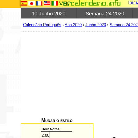
Inic
10 Junho 2020
Semana 24 2020
Calendário Português
›
Ano 2020
›
Junho 2020
›
Semana 24 202
Mudar o estilo
Hora
Notas
2:00