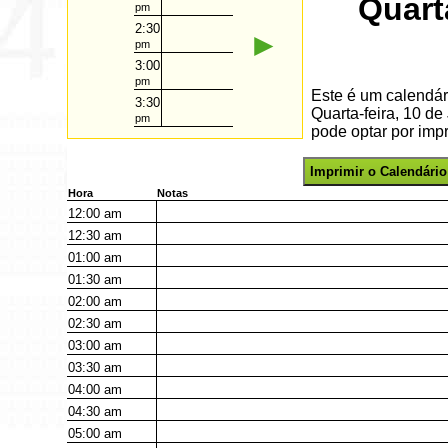
Quart
pm
2:30
►
pm
3:00
pm
Este é um calendár
3:30
Quarta-feira, 10 d
pm
pode optar por impr
Imprimir o Calendário
Hora
Notas
12:00
am
12:30
am
01:00
am
01:30
am
02:00
am
02:30
am
03:00
am
03:30
am
04:00
am
04:30
am
05:00
am