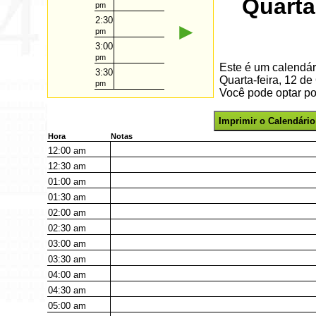
Quarta
pm
2:30
►
pm
3:00
pm
Este é um calendár
3:30
Quarta-feira, 12 d
pm
Você pode optar por
Imprimir o Calendário
Hora
Notas
12:00
am
12:30
am
01:00
am
01:30
am
02:00
am
02:30
am
03:00
am
03:30
am
04:00
am
04:30
am
05:00
am