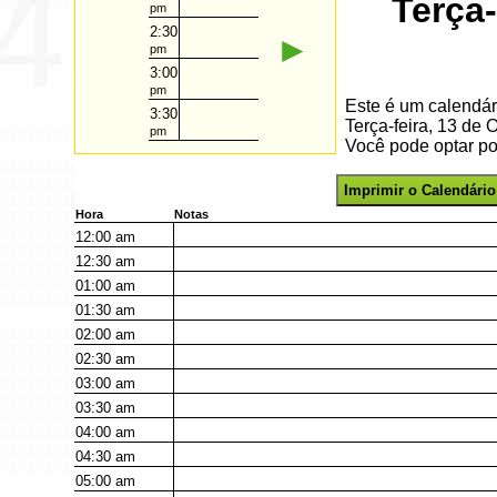
Terça-
pm
2:30
►
pm
3:00
pm
Este é um calendár
3:30
Terça-feira, 13 de
pm
Você pode optar por
Imprimir o Calendário
Hora
Notas
12:00
am
12:30
am
01:00
am
01:30
am
02:00
am
02:30
am
03:00
am
03:30
am
04:00
am
04:30
am
05:00
am