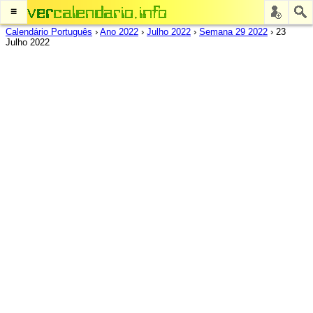
≡
Calendário Português
›
Ano 2022
›
Julho 2022
›
Semana 29 2022
›
23
Julho 2022