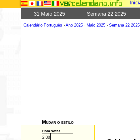
Inic
31 Maio 2025
Semana 22 2025
Calendário Português
›
Ano 2025
›
Maio 2025
›
Semana 22 2025
Mudar o estilo
Hora
Notas
2:00