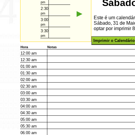
Sábado
pm
2:30
►
pm
Este é um calendár
3:00
Sábado, 31 de Mai
pm
optar por imprimir 
3:30
pm
Imprimir o Calendário
Hora
Notas
12:00
am
12:30
am
01:00
am
01:30
am
02:00
am
02:30
am
03:00
am
03:30
am
04:00
am
04:30
am
05:00
am
05:30
am
06:00
am