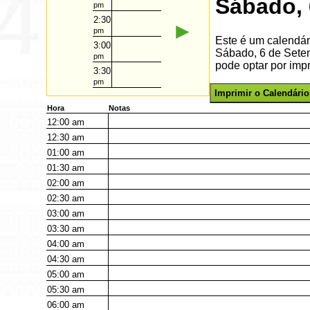
Sábado,
pm
2:30
►
pm
Este é um calendár
3:00
Sábado, 6 de Sete
pm
pode optar por impr
3:30
pm
Imprimir o Calendário
Hora
Notas
12:00
am
12:30
am
01:00
am
01:30
am
02:00
am
02:30
am
03:00
am
03:30
am
04:00
am
04:30
am
05:00
am
05:30
am
06:00
am