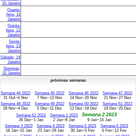
10 Janeiro
Quarta-
feira, 11
Janeiro
Quinta-
feira, 12
Janeiro
Sexta-
feira, 13
Janeiro
Sábado, 14
Janeiro
Domingo,
15 Janeiro
próximas semanas
Semana 44 2022
Semana 45 2022
Semana 46 2022
Semana 47 2022
31 Out~6 Nov
7 Nov~13 Nov
14 Nov~20 Nov
21 Nov~27 Nov
Semana 48 2022
Semana 49 2022
Semana 50 2022
Semana 51 2022
28 Nov~4 Dez
5 Dez~11 Dez
12 Dez~18 Dez
19 Dez~25 Dez
Semana 2 2023
Semana 52 2022
Semana 1 2023
26 Dez~1 Jan
2 Jan~8 Jan
9 Jan~15 Jan
Semana 3 2023
Semana 4 2023
Semana 5 2023
Semana 6 2023
16 Jan~22 Jan
23 Jan~29 Jan
30 Jan~5 Fev
6 Fev~12 Fev