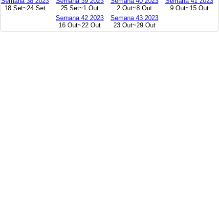
Semana 38 2023
Semana 39 2023
Semana 40 2023
Semana 41 2023
18 Set~24 Set
25 Set~1 Out
2 Out~8 Out
9 Out~15 Out
Semana 42 2023
Semana 43 2023
16 Out~22 Out
23 Out~29 Out