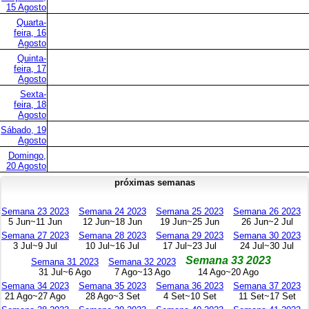
15 Agosto
Quarta-
feira, 16
Agosto
Quinta-
feira, 17
Agosto
Sexta-
feira, 18
Agosto
Sábado, 19
Agosto
Domingo,
20 Agosto
próximas semanas
Semana 23 2023
Semana 24 2023
Semana 25 2023
Semana 26 2023
5 Jun~11 Jun
12 Jun~18 Jun
19 Jun~25 Jun
26 Jun~2 Jul
Semana 27 2023
Semana 28 2023
Semana 29 2023
Semana 30 2023
3 Jul~9 Jul
10 Jul~16 Jul
17 Jul~23 Jul
24 Jul~30 Jul
Semana 33 2023
Semana 31 2023
Semana 32 2023
31 Jul~6 Ago
7 Ago~13 Ago
14 Ago~20 Ago
Semana 34 2023
Semana 35 2023
Semana 36 2023
Semana 37 2023
21 Ago~27 Ago
28 Ago~3 Set
4 Set~10 Set
11 Set~17 Set