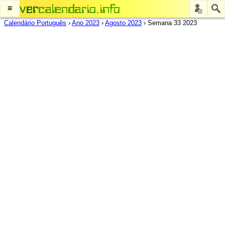
≡
Calendário Português
›
Ano 2023
›
Agosto 2023
›
Semana 33 2023