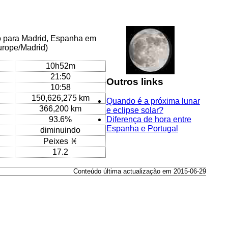
co para Madrid, Espanha em
urope/Madrid)
10h52m
21:50
Outros links
10:58
150,626,275 km
Quando é a próxima lunar
366,200 km
e eclipse solar?
93.6%
Diferença de hora entre
Espanha e Portugal
diminuindo
Peixes ♓
17.2
Conteúdo última actualização em 2015-06-29