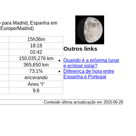
co para Madrid, Espanha em
 Europe/Madrid)
15h36m
18:18
Outros links
02:42
150,035,276 km
Quando é a próxima lunar
365,650 km
e eclipse solar?
73.1%
Diferença de hora entre
Espanha e Portugal
encerando
Áries ♈
9.6
Conteúdo última actualização em 2015-06-29