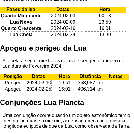
Fases da lua
Datas
Hora
Quarto Minguante
2024-02-03
00:18
Lua Nova
2024-02-09
23:59
Quarto Crescente
2024-02-16
16:01
Lua Cheia
2024-02-24
13:30
Apogeu e perigeu da Lua
A tabela a seguir mostra as datas de perigeu e apogeu da
Lua durante Fevereiro 2024.
Posição
Datas
Hora
Distância
Notas
Perigeu
2024-02-10
19:51
358,087 km
Apogeu
2024-02-25
16:01
406,314 km
Conjunções Lua-Planeta
Uma conjunção ocorre quando um objeto astronômico tem o
mesmo, ou quase o mesmo, ascensão direita ou a mesma
longitude eclíptica de que da Lua, como observada da Terra.