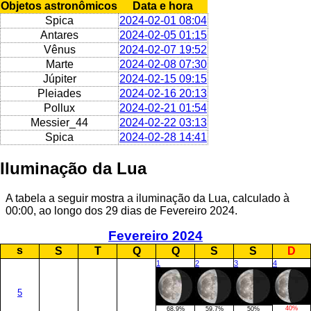
Objetos astronômicos
Data e hora
Spica
2024-02-01 08:04
Antares
2024-02-05 01:15
Vênus
2024-02-07 19:52
Marte
2024-02-08 07:30
Júpiter
2024-02-15 09:15
Pleiades
2024-02-16 20:13
Pollux
2024-02-21 01:54
Messier_44
2024-02-22 03:13
Spica
2024-02-28 14:41
Iluminação da Lua
A tabela a seguir mostra a iluminação da Lua, calculado à
00:00, ao longo dos 29 dias de Fevereiro 2024.
Fevereiro 2024
s
S
T
Q
Q
S
S
D
1
2
3
4
5
40%
68.9%
59.7%
50%