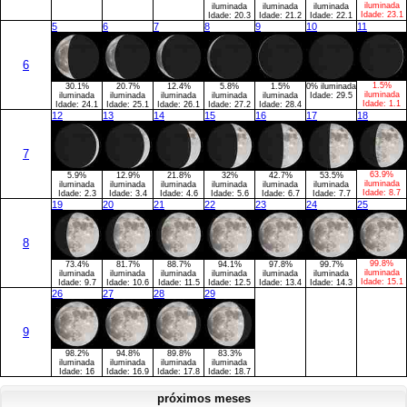
iluminada
iluminada
iluminada
iluminada
Idade:
23.1
Idade:
20.3
Idade:
21.2
Idade:
22.1
5
6
7
8
9
10
11
6
1.5%
30.1%
20.7%
12.4%
5.8%
1.5%
0% iluminada
iluminada
iluminada
iluminada
iluminada
iluminada
iluminada
Idade:
29.5
Idade:
1.1
Idade:
24.1
Idade:
25.1
Idade:
26.1
Idade:
27.2
Idade:
28.4
12
13
14
15
16
17
18
7
63.9%
5.9%
12.9%
21.8%
32%
42.7%
53.5%
iluminada
iluminada
iluminada
iluminada
iluminada
iluminada
iluminada
Idade:
8.7
Idade:
2.3
Idade:
3.4
Idade:
4.6
Idade:
5.6
Idade:
6.7
Idade:
7.7
19
20
21
22
23
24
25
8
99.8%
73.4%
81.7%
88.7%
94.1%
97.8%
99.7%
iluminada
iluminada
iluminada
iluminada
iluminada
iluminada
iluminada
Idade:
15.1
Idade:
9.7
Idade:
10.6
Idade:
11.5
Idade:
12.5
Idade:
13.4
Idade:
14.3
26
27
28
29
9
98.2%
94.8%
89.8%
83.3%
iluminada
iluminada
iluminada
iluminada
Idade:
16
Idade:
16.9
Idade:
17.8
Idade:
18.7
próximos meses