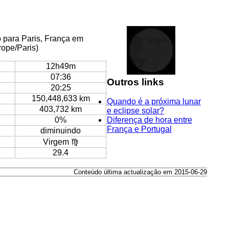
o para Paris, França em
rope/Paris)
12h49m
07:36
Outros links
20:25
150,448,633 km
Quando é a próxima lunar
403,732 km
e eclipse solar?
0%
Diferença de hora entre
França e Portugal
diminuindo
Virgem ♍
29.4
Conteúdo última actualização em 2015-06-29