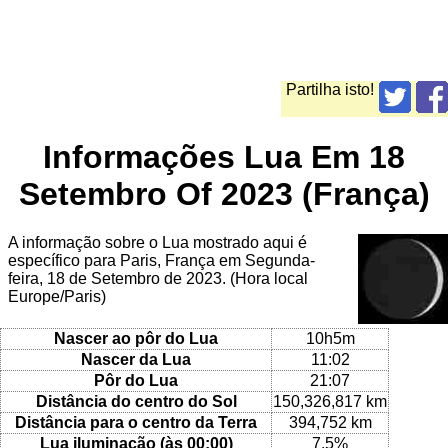
Partilha isto!
Informações Lua Em 18
Setembro Of 2023 (França)
A informação sobre o Lua mostrado aqui é
específico para Paris, França em Segunda-
feira, 18 de Setembro de 2023. (Hora local
Europe/Paris)
Nascer ao pôr do Lua
10h5m
Nascer da Lua
11:02
Pôr do Lua
21:07
Distância do centro do Sol
150,326,817 km
Distância para o centro da Terra
394,752 km
Lua iluminação (às 00:00)
7.5%