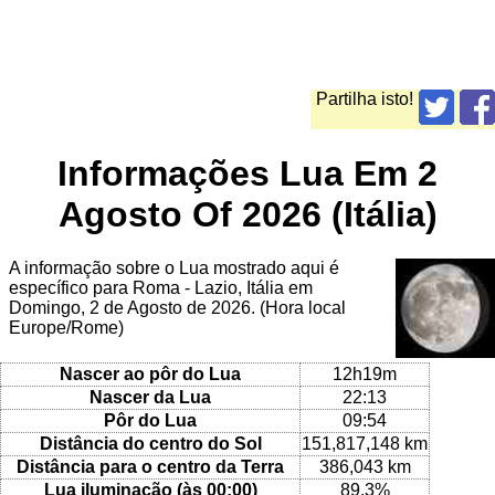
Partilha isto!
Informações Lua Em 2
Agosto Of 2026 (Itália)
A informação sobre o Lua mostrado aqui é
específico para Roma - Lazio, Itália em
Domingo, 2 de Agosto de 2026. (Hora local
Europe/Rome)
Nascer ao pôr do Lua
12h19m
Nascer da Lua
22:13
Pôr do Lua
09:54
Distância do centro do Sol
151,817,148 km
Distância para o centro da Terra
386,043 km
Lua iluminação (às 00:00)
89.3%