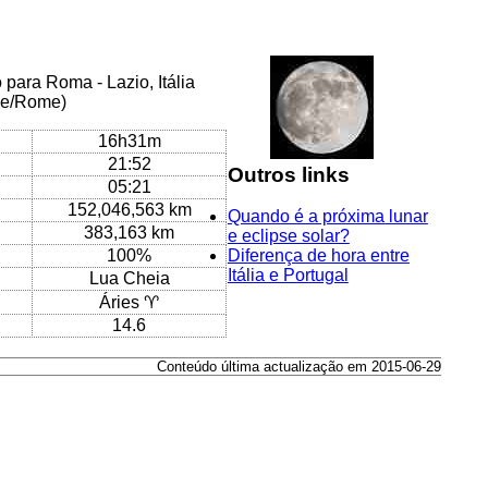
para Roma - Lazio, Itália
pe/Rome)
16h31m
21:52
Outros links
05:21
152,046,563 km
Quando é a próxima lunar
383,163 km
e eclipse solar?
100%
Diferença de hora entre
Itália e Portugal
Lua Cheia
Áries ♈
14.6
Conteúdo última actualização em 2015-06-29