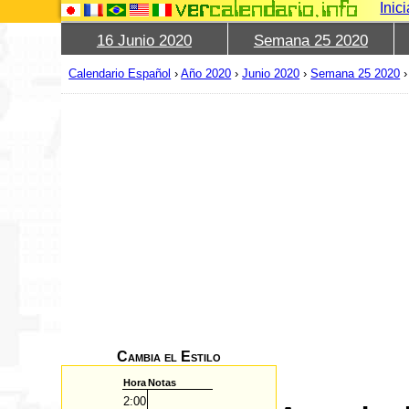
Inic
16 Junio 2020
Semana 25 2020
Calendario Español
›
Año 2020
›
Junio 2020
›
Semana 25 2020
Cambia el Estilo
Hora
Notas
2:00