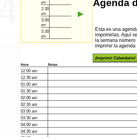
Agenda d
pm
2:30
►
pm
3:00
pm
Esta es una agenda 
3:30
imprimirlas. Aquí s
pm
la semana número 2
imprimir la agenda 
¡Imprimir Calendario!
Hora
Notas
12:00
am
12:30
am
01:00
am
01:30
am
02:00
am
02:30
am
03:00
am
03:30
am
04:00
am
04:30
am