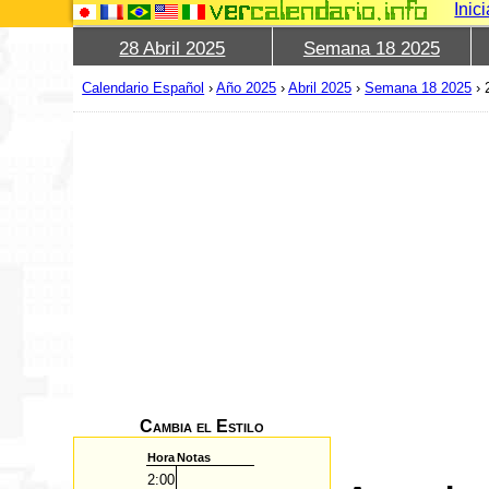
Inic
28 Abril 2025
Semana 18 2025
Calendario Español
›
Año 2025
›
Abril 2025
›
Semana 18 2025
›
Cambia el Estilo
Hora
Notas
2:00