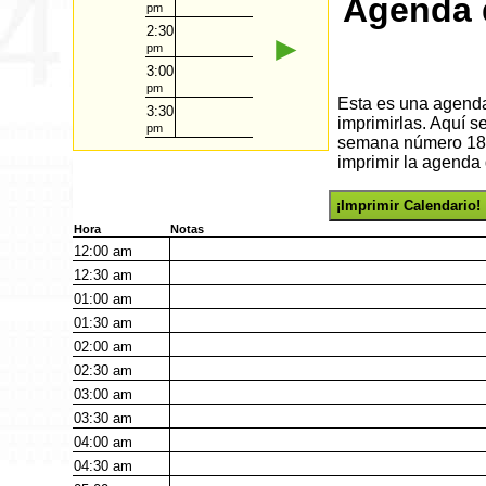
Agenda d
pm
2:30
►
pm
3:00
pm
Esta es una agenda 
3:30
imprimirlas. Aquí s
pm
semana número 18 d
imprimir la agenda 
¡Imprimir Calendario!
Hora
Notas
12:00
am
12:30
am
01:00
am
01:30
am
02:00
am
02:30
am
03:00
am
03:30
am
04:00
am
04:30
am