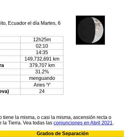
to, Ecuador el día Martes, 6
12h25m
02:10
14:35
149,732,691 km
ra
379,707 km
31.2%
menguando
Aries ♈
eva)
24
tiene la misma, o casi la misma, ascensión recta o
 la Tierra. Vea todas las
conjunciones en Abril 2021
.
Grados de Separación