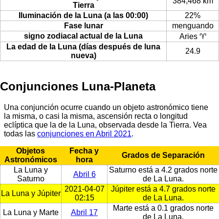
384,468 km
Tierra
Iluminación de la Luna (a las 00:00)
22%
Fase lunar
menguando
signo zodiacal actual de la Luna
Aries ♈
La edad de la Luna (días después de luna
24.9
nueva)
Conjunciones Luna-Planeta
Una conjunción ocurre cuando un objeto astronómico tiene
la misma, o casi la misma, ascensión recta o longitud
eclíptica que la de la Luna, observada desde la Tierra. Vea
todas las
conjunciones en Abril 2021
.
Objetos
Fecha y
Grados de Separación
Astronómicos
hora
La Luna y
Saturno está a 4.2 grados norte
Abril 6
Saturno
de La Luna.
2021-04-07
Júpiter está a 4.7 grados norte
La Luna y Júpiter
02:15
de La Luna.
Marte está a 0.1 grados norte
La Luna y Marte
Abril 17
de La Luna.