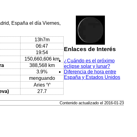
drid, España el día Viernes,
13h7m
06:47
Enlaces de Interés
19:54
150,660,606 km
¿Cuándo es el próximo
ra
388,568 km
eclipse solar y lunar?
3.9%
Diferencia de hora entre
España y Estados Unidos
menguando
Aries ♈
eva)
27.7
Contenido actualizado el 2016-01-23