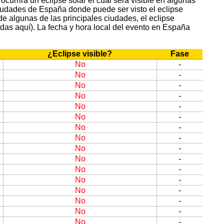
ocurrirá un eclipse solar el cual será visible en algunas
ciudades de España donde puede ser visto el eclipse
de algunas de las principales ciudades, el eclipse
das aquí). La fecha y hora local del evento en España
¿Eclipse visible?
Fase
No
-
No
-
No
-
No
-
No
-
No
-
No
-
No
-
No
-
No
-
No
-
No
-
No
-
No
-
No
-
No
-