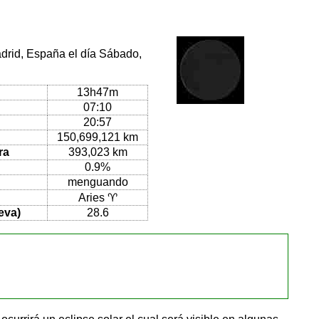
adrid, España el día Sábado,
13h47m
07:10
20:57
150,699,121 km
ra
393,023 km
0.9%
menguando
Aries ♈
eva)
28.6