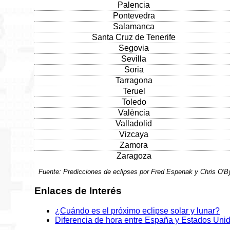
Palencia
Pontevedra
Salamanca
Santa Cruz de Tenerife
Segovia
Sevilla
Soria
Tarragona
Teruel
Toledo
València
Valladolid
Vizcaya
Zamora
Zaragoza
Fuente: Predicciones de eclipses por Fred Espenak y Chris O'
Enlaces de Interés
¿Cuándo es el próximo eclipse solar y lunar?
Diferencia de hora entre España y Estados Uni