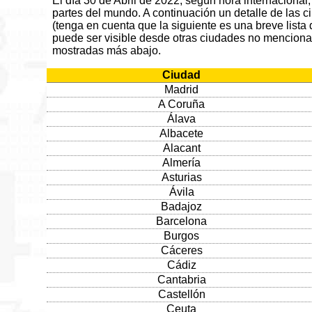
El día 30 de Abril de 2022, según hora internacional, 
partes del mundo. A continuación un detalle de las 
(tenga en cuenta que la siguiente es una breve lista 
puede ser visible desde otras ciudades no menciona
mostradas más abajo.
Ciudad
Madrid
A Coruña
Álava
Albacete
Alacant
Almería
Asturias
Ávila
Badajoz
Barcelona
Burgos
Cáceres
Cádiz
Cantabria
Castellón
Ceuta