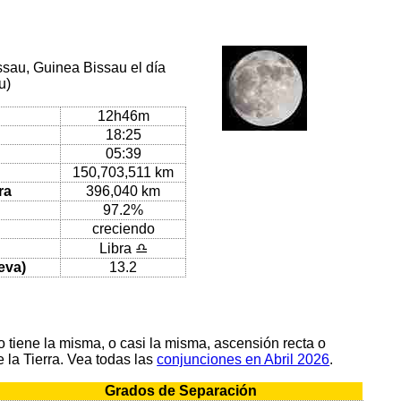
ssau, Guinea Bissau el día
u)
12h46m
18:25
05:39
150,703,511 km
ra
396,040 km
97.2%
creciendo
Libra ♎
eva)
13.2
tiene la misma, o casi la misma, ascensión recta o
 la Tierra. Vea todas las
conjunciones en Abril 2026
.
Grados de Separación