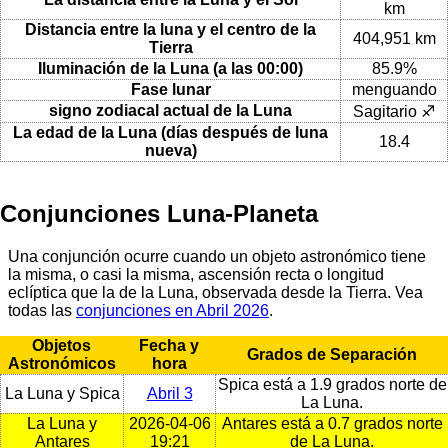
km
Distancia entre la luna y el centro de la
404,951 km
Tierra
Iluminación de la Luna (a las 00:00)
85.9%
Fase lunar
menguando
signo zodiacal actual de la Luna
Sagitario ♐
La edad de la Luna (días después de luna
18.4
nueva)
Conjunciones Luna-Planeta
Una conjunción ocurre cuando un objeto astronómico tiene
la misma, o casi la misma, ascensión recta o longitud
eclíptica que la de la Luna, observada desde la Tierra. Vea
todas las
conjunciones en Abril 2026
.
Objetos
Fecha y
Grados de Separación
Astronómicos
hora
Spica está a 1.9 grados norte de
La Luna y Spica
Abril 3
La Luna.
La Luna y
2026-04-06
Antares está a 0.7 grados norte
Antares
19:21
de La Luna.