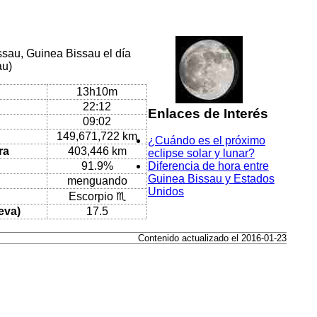
ssau, Guinea Bissau el día
au)
13h10m
22:12
Enlaces de Interés
09:02
149,671,722 km
¿Cuándo es el próximo
ra
403,446 km
eclipse solar y lunar?
91.9%
Diferencia de hora entre
Guinea Bissau y Estados
menguando
Unidos
Escorpio ♏
eva)
17.5
Contenido actualizado el 2016-01-23