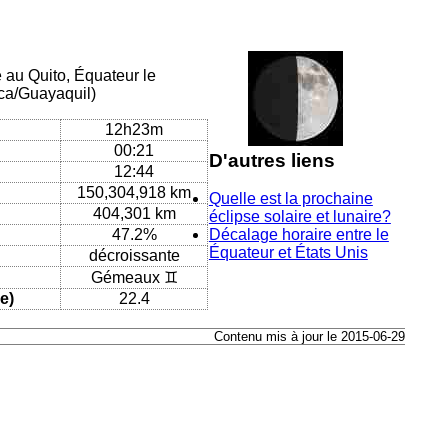
e au Quito, Équateur le
ca/Guayaquil)
12h23m
00:21
D'autres liens
12:44
150,304,918 km
Quelle est la prochaine
404,301 km
éclipse solaire et lunaire?
47.2%
Décalage horaire entre le
Équateur et États Unis
décroissante
Gémeaux ♊
e)
22.4
Contenu mis à jour le 2015-06-29