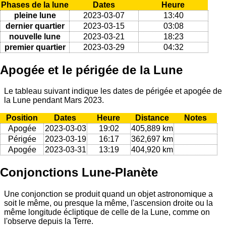
Phases de la lune
Dates
Heure
pleine lune
2023-03-07
13:40
dernier quartier
2023-03-15
03:08
nouvelle lune
2023-03-21
18:23
premier quartier
2023-03-29
04:32
Apogée et le périgée de la Lune
Le tableau suivant indique les dates de périgée et apogée de
la Lune pendant Mars 2023.
Position
Dates
Heure
Distance
Notes
Apogée
2023-03-03
19:02
405,889 km
Périgée
2023-03-19
16:17
362,697 km
Apogée
2023-03-31
13:19
404,920 km
Conjonctions Lune-Planète
Une conjonction se produit quand un objet astronomique a
soit le même, ou presque la même, l'ascension droite ou la
même longitude écliptique de celle de la Lune, comme on
l'observe depuis la Terre.