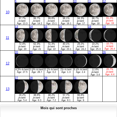
6
7
8
9
10
11
12
10
81.3%
97.7%
99.7%
99.8%
98.1%
94.3%
88.7%
éclairé
éclairé
éclairé
éclairé
éclairé
éclairé
éclairé
Âge:
19
Âge:
13.3
Âge:
14.2
Âge:
15.1
Âge:
16.1
Âge:
17
Âge:
18
13
14
15
16
17
18
19
11
10.7%
72.4%
62.3%
51.3%
40.1%
29.2%
19.2%
éclairé
éclairé
éclairé
éclairé
éclairé
éclairé
éclairé
Âge:
26.4
Âge:
20
Âge:
21
Âge:
22
Âge:
23.1
Âge:
24.2
Âge:
25.3
20
21
22
23
24
25
26
12
20.7%
4.5% éclairé
0.9% éclairé
0.1% éclairé
2% éclairé
6.4% éclairé
12.8%
éclairé
Âge:
27.5
Âge:
28.7
Âge:
0.2
Âge:
1.3
Âge:
2.4
éclairé
Âge:
4.4
Âge:
3.4
27
28
29
30
31
13
29.2%
38.6%
48.2%
57.7%
66.8%
éclairé
éclairé
éclairé
éclairé
éclairé
Âge:
5.4
Âge:
6.3
Âge:
7.2
Âge:
8.1
Âge:
9
Mois qui sont proches