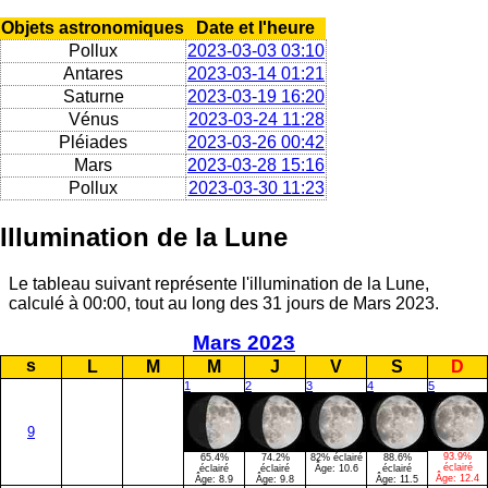
Objets astronomiques
Date et l'heure
Pollux
2023-03-03 03:10
Antares
2023-03-14 01:21
Saturne
2023-03-19 16:20
Vénus
2023-03-24 11:28
Pléiades
2023-03-26 00:42
Mars
2023-03-28 15:16
Pollux
2023-03-30 11:23
Illumination de la Lune
Le tableau suivant représente l'illumination de la Lune,
calculé à 00:00, tout au long des 31 jours de Mars 2023.
Mars 2023
s
L
M
M
J
V
S
D
1
2
3
4
5
9
93.9%
65.4%
74.2%
82% éclairé
88.6%
éclairé
éclairé
éclairé
Âge:
10.6
éclairé
Âge:
12.4
Âge:
8.9
Âge:
9.8
Âge:
11.5