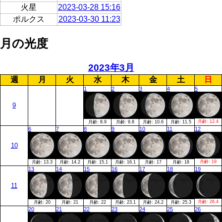
火星
2023-03-28 15:16
ポルクス
2023-03-30 11:23
月の光度
2023年3月
週
月
火
水
木
金
土
日
1
2
3
4
5
9
月齢:
12.4
月齢:
8.9
月齢:
9.8
月齢:
10.6
月齢:
11.5
6
7
8
9
10
11
12
10
月齢:
19
月齢:
13.3
月齢:
14.2
月齢:
15.1
月齢:
16.1
月齢:
17
月齢:
18
13
14
15
16
17
18
19
11
月齢:
26.4
月齢:
20
月齢:
21
月齢:
22
月齢:
23.1
月齢:
24.2
月齢:
25.3
20
21
22
23
24
25
26