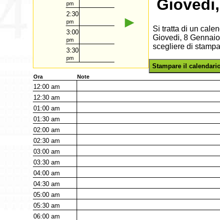
Giovedi
pm
2:30
►
pm
Si tratta di un cal
3:00
Giovedi, 8 Gennaio 
pm
scegliere di stampa
3:30
pm
Stampare il calendari
Ora
Note
12:00
am
12:30
am
01:00
am
01:30
am
02:00
am
02:30
am
03:00
am
03:30
am
04:00
am
04:30
am
05:00
am
05:30
am
06:00
am