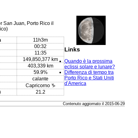
r San Juan, Porto Rico il
ico)
a
11h3m
00:32
Links
11:35
149,850,377 km
Quando è la prossima
403,339 km
eclissi solare e lunare?
59.9%
Differenza di tempo tra
Porto Rico e Stati Uniti
calante
d'America
Capricorno ♑
)
21.2
Contenuto aggiornato il 2015-06-29