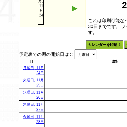
月,
►
11
月
24
これは印刷可能なペ
30日までです。 
す。
カレンダーを印刷！
予定表での週の開始日は : :
日
注釈
月曜日, 11月
24日
火曜日, 11月
25日
水曜日, 11月
26日
木曜日, 11月
27日
金曜日, 11月
28日