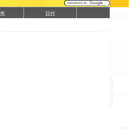
5年
日付