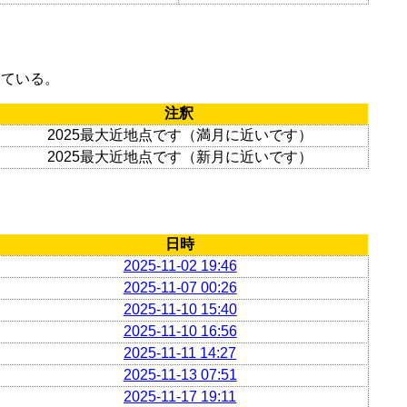
している。
注釈
2025最大近地点です（満月に近いです）
2025最大近地点です（新月に近いです）
日時
2025-11-02 19:46
2025-11-07 00:26
2025-11-10 15:40
2025-11-10 16:56
2025-11-11 14:27
2025-11-13 07:51
2025-11-17 19:11