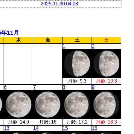
2025-11-30 04:08
5年11月
木
金
土
日
1
2
月齢:
9.3
月齢:
10.3
6
7
8
9
月齢:
14.9
月齢:
16
月齢:
17.2
月齢:
18.3
13
14
15
16