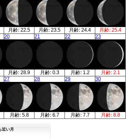
月齢:
22.5
月齢:
23.5
月齢:
24.4
月齢:
25.4
20
21
22
23
月齢:
28.9
月齢:
0.3
月齢:
1.2
月齢:
2.1
27
28
29
30
月齢:
5.8
月齢:
6.7
月齢:
7.7
月齢:
8.8
も近い月