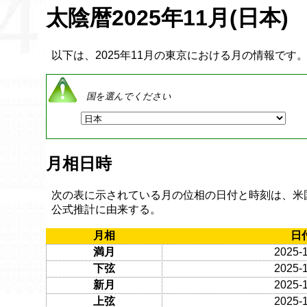
太陰暦2025年11月(日本)
以下は、2025年11月の東京における月の情報です
国を選んでください
月相日時
次の表に示されている月の位相の日付と時刻は、米
公式推計に由来する。
月相
日
満月
2025-
下弦
2025-
新月
2025-
上弦
2025-