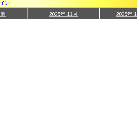
グイン
4週
2025年 11月
2025年 