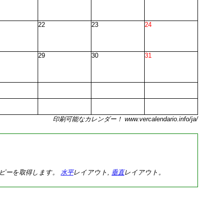
22
23
24
29
30
31
印刷可能なカレンダー！ www.vercalendario.info/ja/
コピーを取得します。
水平
レイアウト,
垂直
レイアウト。