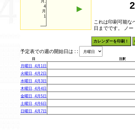
月,
►
4
月
1
これは印刷可能なペ
日までです。 ノ
カレンダーを印刷！
予定表での週の開始日は : :
日
注釈
月曜日, 4月1日
火曜日, 4月2日
水曜日, 4月3日
木曜日, 4月4日
金曜日, 4月5日
土曜日, 4月6日
日曜日, 4月7日