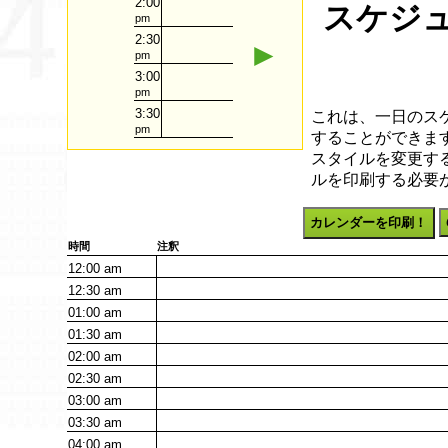
2:00
スケジュ
pm
2:30
►
pm
3:00
pm
3:30
これは、一日のス
pm
することができます
スタイルを変更す
ルを印刷する必要
カレンダーを印刷！
時間
注釈
12:00
am
12:30
am
01:00
am
01:30
am
02:00
am
02:30
am
03:00
am
03:30
am
04:00
am