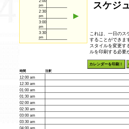
2:00
スケジュ
pm
2:30
►
pm
3:00
pm
3:30
これは、一日のス
pm
することができます
スタイルを変更す
ルを印刷する必要
カレンダーを印刷！
時間
注釈
12:00
am
12:30
am
01:00
am
01:30
am
02:00
am
02:30
am
03:00
am
03:30
am
04:00
am