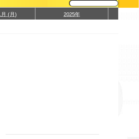
1月 (月)
2025年