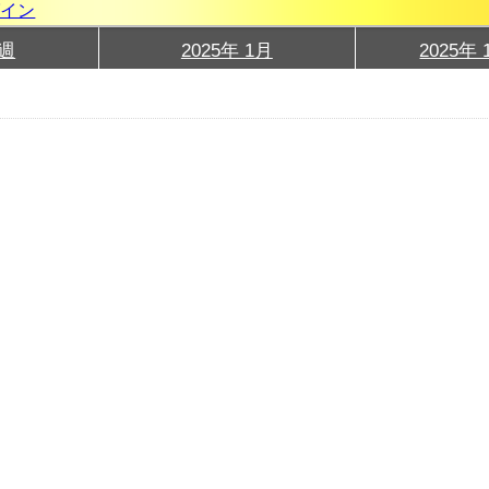
グイン
1週
2025年 1月
2025年 