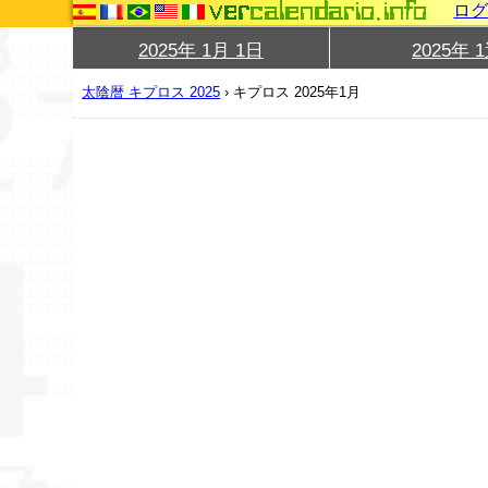
ロ
2025年 1月 1日
2025年 
太陰暦 キプロス 2025
›
キプロス 2025年1月