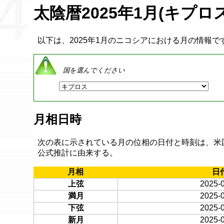
太陰暦2025年1月(キプロス
以下は、2025年1月のニコシアにおける月の情報で
国を選んでください
月相日時
次の表に示されている月の位相の日付と時刻は、米
公式推計に由来する。
月相
日
上弦
2025-
満月
2025-
下弦
2025-
新月
2025-