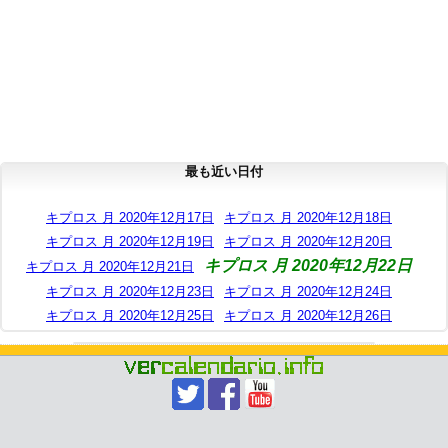
最も近い日付
キプロス 月 2020年12月17日
キプロス 月 2020年12月18日
キプロス 月 2020年12月19日
キプロス 月 2020年12月20日
キプロス 月 2020年12月22日
キプロス 月 2020年12月21日
キプロス 月 2020年12月23日
キプロス 月 2020年12月24日
キプロス 月 2020年12月25日
キプロス 月 2020年12月26日