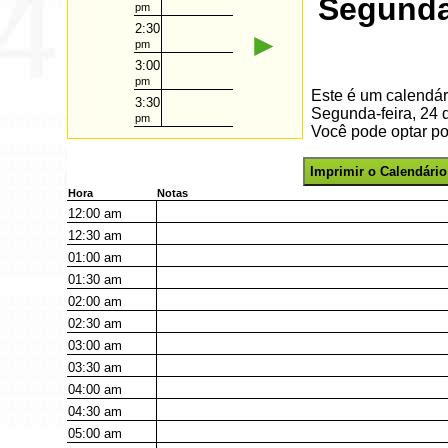
Segunda-
pm
2:30
►
pm
3:00
pm
Este é um calendár
3:30
Segunda-feira, 24 
pm
Você pode optar por
Imprimir o Calendário
Hora
Notas
12:00
am
12:30
am
01:00
am
01:30
am
02:00
am
02:30
am
03:00
am
03:30
am
04:00
am
04:30
am
05:00
am