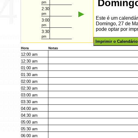
Domingo
pm
2:30
►
pm
Este é um calendár
3:00
Domingo, 27 de Ma
pm
pode optar por impr
3:30
pm
Imprimir o Calendário
Hora
Notas
12:00
am
12:30
am
01:00
am
01:30
am
02:00
am
02:30
am
03:00
am
03:30
am
04:00
am
04:30
am
05:00
am
05:30
am
06:00
am