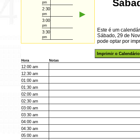
Sábad
pm
2:30
►
pm
3:00
pm
Este é um calendár
3:30
Sábado, 29 de Nov
pm
pode optar por impr
Imprimir o Calendário
Hora
Notas
12:00
am
12:30
am
01:00
am
01:30
am
02:00
am
02:30
am
03:00
am
03:30
am
04:00
am
04:30
am
05:00
am