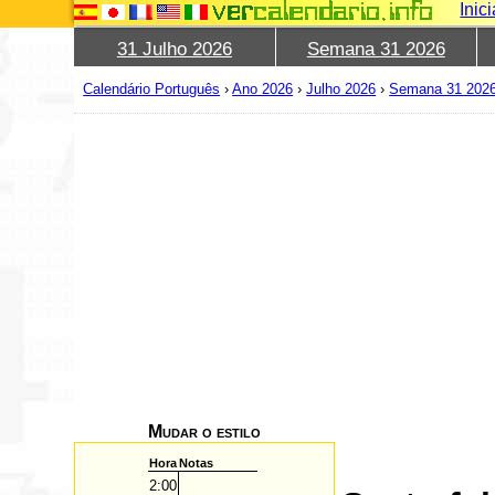
Inic
31 Julho 2026
Semana 31 2026
Calendário Português
›
Ano 2026
›
Julho 2026
›
Semana 31 202
Mudar o estilo
Hora
Notas
2:00