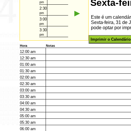
Sexta-fe
pm
2:30
►
pm
Este é um calendár
3:00
Sexta-feira, 31 de
pm
pode optar por impr
3:30
pm
Imprimir o Calendário
Hora
Notas
12:00
am
12:30
am
01:00
am
01:30
am
02:00
am
02:30
am
03:00
am
03:30
am
04:00
am
04:30
am
05:00
am
05:30
am
06:00
am