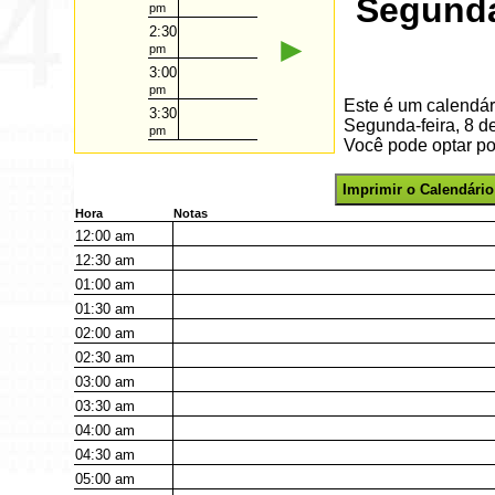
Segunda
pm
2:30
►
pm
3:00
pm
Este é um calendár
3:30
Segunda-feira, 8 
pm
Você pode optar por
Imprimir o Calendário
Hora
Notas
12:00
am
12:30
am
01:00
am
01:30
am
02:00
am
02:30
am
03:00
am
03:30
am
04:00
am
04:30
am
05:00
am