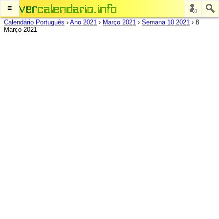
≡
Calendário Português
›
Ano 2021
›
Março 2021
›
Semana 10 2021
›
8
Março 2021