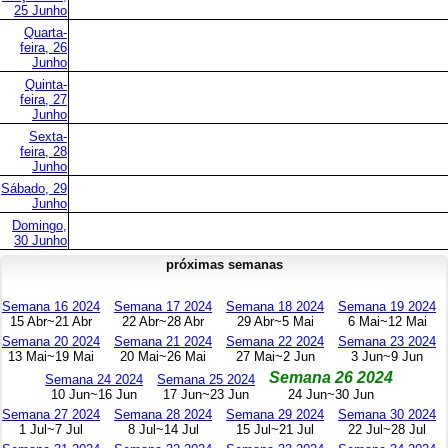
25 Junho
Quarta-
feira, 26
Junho
Quinta-
feira, 27
Junho
Sexta-
feira, 28
Junho
Sábado, 29
Junho
Domingo,
30 Junho
próximas semanas
Semana 16 2024
Semana 17 2024
Semana 18 2024
Semana 19 2024
15 Abr~21 Abr
22 Abr~28 Abr
29 Abr~5 Mai
6 Mai~12 Mai
Semana 20 2024
Semana 21 2024
Semana 22 2024
Semana 23 2024
13 Mai~19 Mai
20 Mai~26 Mai
27 Mai~2 Jun
3 Jun~9 Jun
Semana 26 2024
Semana 24 2024
Semana 25 2024
10 Jun~16 Jun
17 Jun~23 Jun
24 Jun~30 Jun
Semana 27 2024
Semana 28 2024
Semana 29 2024
Semana 30 2024
1 Jul~7 Jul
8 Jul~14 Jul
15 Jul~21 Jul
22 Jul~28 Jul