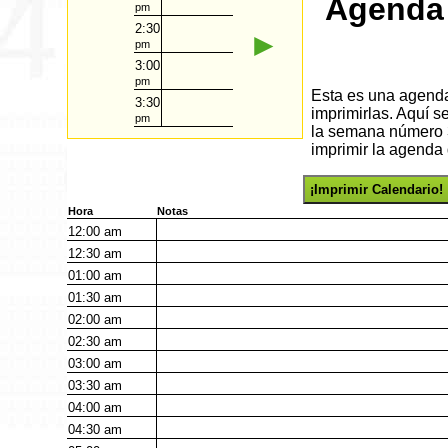
Agenda 
pm
2:30
►
pm
3:00
pm
Esta es una agenda 
3:30
imprimirlas. Aquí s
pm
la semana número 3
imprimir la agenda 
¡Imprimir Calendario!
Hora
Notas
12:00
am
12:30
am
01:00
am
01:30
am
02:00
am
02:30
am
03:00
am
03:30
am
04:00
am
04:30
am