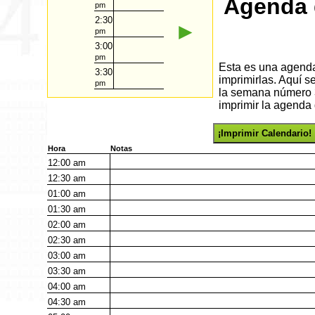
Agenda 
pm
2:30
►
pm
3:00
pm
Esta es una agenda 
3:30
imprimirlas. Aquí 
pm
la semana número 3
imprimir la agenda 
¡Imprimir Calendario!
Hora
Notas
12:00
am
12:30
am
01:00
am
01:30
am
02:00
am
02:30
am
03:00
am
03:30
am
04:00
am
04:30
am