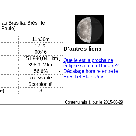
au Brasilia, Brésil le
o Paulo)
11h36m
12:22
D'autres liens
00:46
151,990,041 km
Quelle est la prochaine
398,312 km
éclipse solaire et lunaire?
56.6%
Décalage horaire entre le
Brésil et États Unis
croissante
Scorpion ♏
e)
8
Contenu mis à jour le 2015-06-29